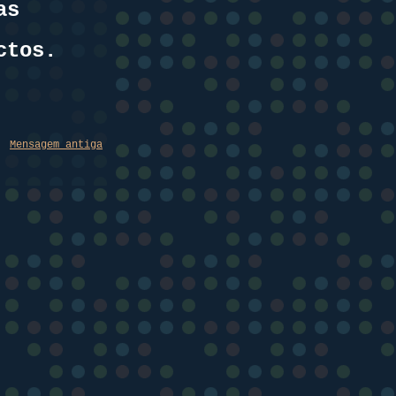
as
ctos.
Mensagem antiga