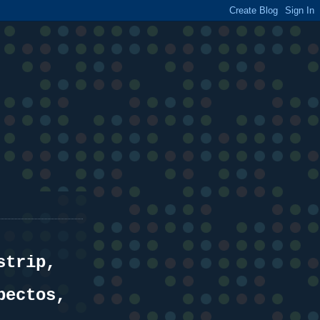
strip,
pectos,